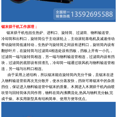
锯末烘干机工作原理；
锯末烘干机包括生热炉、进料口、旋转筒、过滤筒、物料输送管、
冷却筒和出料口，旋转筒位于主动滚轮上，主动滚轮靠电机及减速传动
带动旋转筒低速转动，生热炉与旋转筒之间设有进料口，旋转筒内设有
翻炒叶片，在旋转筒与过滤筒4相连处设有挡板，挡板上开有一小孔，
过滤筒一端与旋转筒相连，另一端与物料输送管相连，过滤筒内设有挡
块，过滤筒的底部设有排渣孔，冷却筒一端通过鼓风机与物料输送管相
连，另一端与出料口相连。
由于采用上述结构，所以锯末能在旋转筒内充分干燥，且锯末在进
入物料输送管前再次充分散开，使水分蒸发快，挡块可将锯末中的杂质
挡住，保证进入物料输送管中锯末的质量。木屑进入木屑烘干机内由喷
吹管与回转筒体共同作用，物料在筒内沸腾流化,热风与物料充分触,完
成干燥。本实用新型具有结构简单、使用方便等优点。