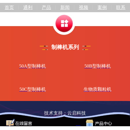
首页
通利
产品
新闻
视频
案例
联系
制棒机系列
50A型制棒机
50B型制棒机
50C型制棒机
生物质颗粒机
技术支持：云启科技