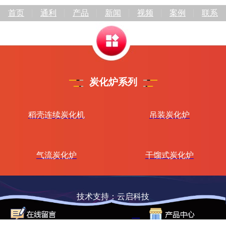
首页
通利
产品
新闻
视频
案例
联系
炭化炉系列
稻壳连续炭化机
吊装炭化炉
气流炭化炉
干馏式炭化炉
技术支持：云启科技